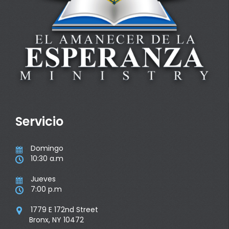
Servicio
Domingo

10:30 a.m

Jueves

7:00 p.m

1779 E 172nd Street

Bronx, NY 10472