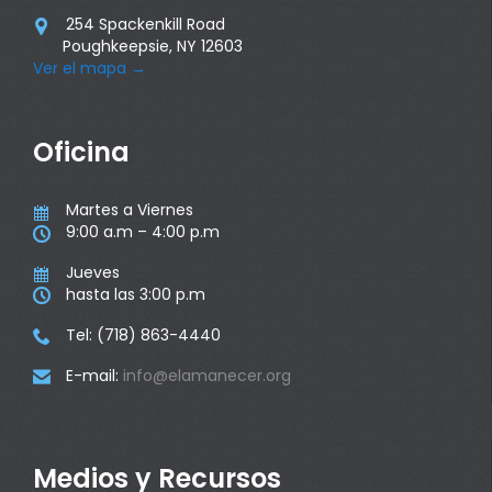
254 Spackenkill Road

Poughkeepsie, NY 12603
Ver el mapa
→
Oficina
Martes a Viernes

9:00 a.m – 4:00 p.m

Jueves

hasta las 3:00 p.m

Tel: (718) 863-4440

E-mail:
info@elamanecer.org

Medios y Recursos