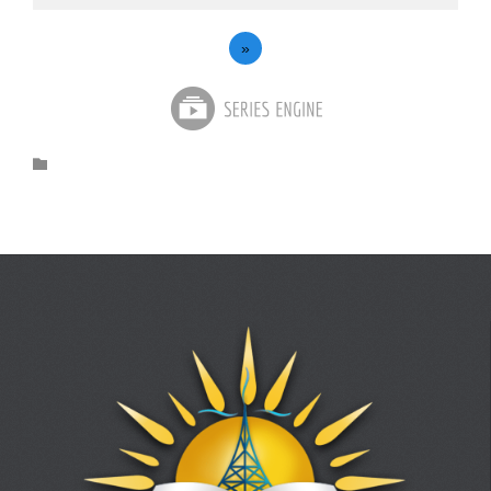
»
Category
