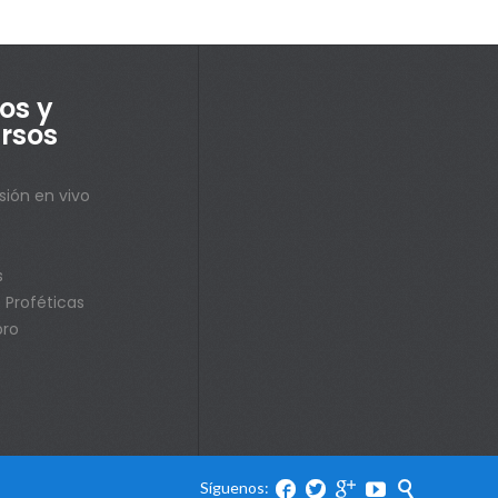
os y
rsos
sión en vivo
s
s
 Proféticas
bro
Síguenos:




