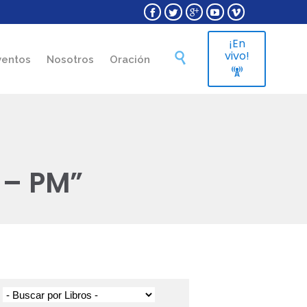





¡En
Skip
vivo!

ventos
Nosotros
Oración
to

content
 – PM”