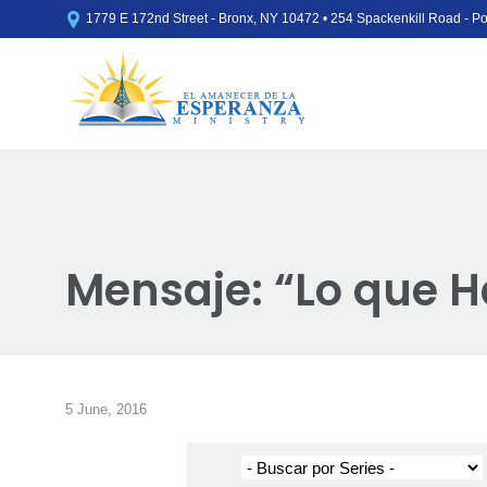

1779 E 172nd Street - Bronx, NY 10472 • 254 Spackenkill Road - 
Mensaje: “Lo que H
5 June, 2016