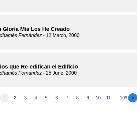
a Gloria Mia Los He Creado
dhamés Fernández
- 12 March, 2000
ios que Re-edifican el Edificio
dhamés Fernández
- 25 June, 2000
1
2
3
4
5
6
7
8
9
10
11
…109
»