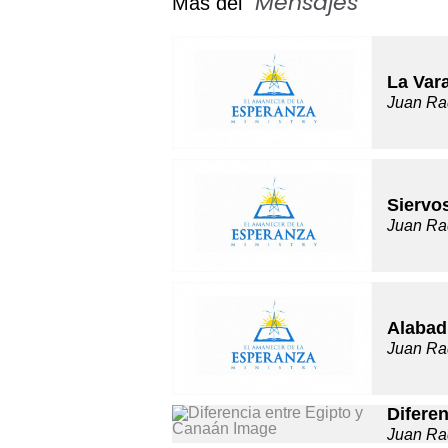
Mensajes
Más del "
"
La Var
Juan Ra
Siervo
Juan Ra
Alabad
Juan Ra
Difere
Juan Ra