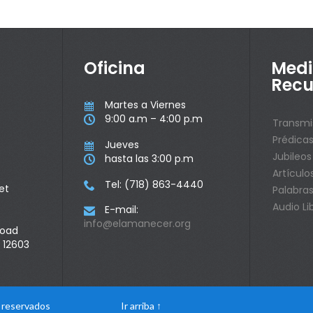
Oficina
Medi
Recu
Martes a Viernes

9:00 a.m – 4:00 p.m

Transmi
Prédica
Jueves

Jubileos
hasta las 3:00 p.m

Artículo
Tel: (718) 863-4440

et
Palabras
Audio Li
E-mail:

info@elamanecer.org
Road
 12603
s reservados
Ir arriba
↑