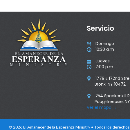
Servicio
Domingo

10:30 a.m

Jueves

7:00 p.m

1779 E 172nd Stre

Bronx, NY 10472
254 Spackenkill 

Poughkeepsie, NY
Ver el mapa
→
© 2026 El Amanecer de la Esperanza Ministry • Todos los derecho