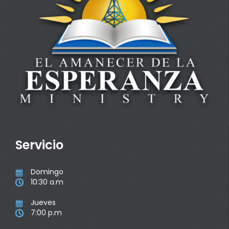
Servicio
Domingo

10:30 a.m

Jueves

7:00 p.m
