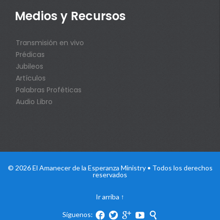
Medios y Recursos
Transmisión en vivo
Prédicas
Jubileos
Artículos
Palabras Proféticas
Audio Libro
© 2026 El Amanecer de la Esperanza Ministry • Todos los derechos
reservados
Ir arriba
↑
Síguenos:




