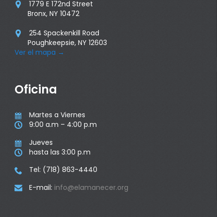
1779 E 172nd Street

Bronx, NY 10472
254 Spackenkill Road

Poughkeepsie, NY 12603
Ver el mapa
→
Oficina
Martes a Viernes

9:00 a.m – 4:00 p.m

Jueves

hasta las 3:00 p.m

Tel: (718) 863-4440

E-mail:
info@elamanecer.org
