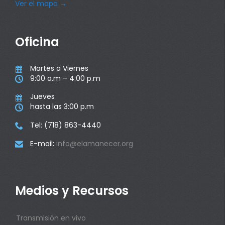
Ver el mapa
→
Oficina
Martes a Viernes

9:00 a.m – 4:00 p.m

Jueves

hasta las 3:00 p.m

Tel: (718) 863-4440

E-mail:
info@elamanecer.org

Medios y Recursos
Transmisión en vivo