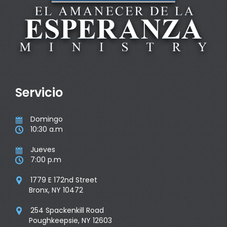
Servicio
Domingo

10:30 a.m

Jueves

7:00 p.m

1779 E 172nd Street

Bronx, NY 10472
254 Spackenkill Road

Poughkeepsie, NY 12603