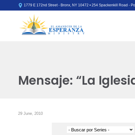

1779 E 172nd Street - Bronx, NY 10472 • 254 Spackenkill Road - 
Mensaje: “La Iglesi
29 June, 2010