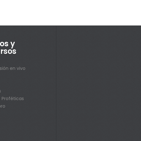
os y
rsos
sión en vivo
s
s
 Proféticas
bro