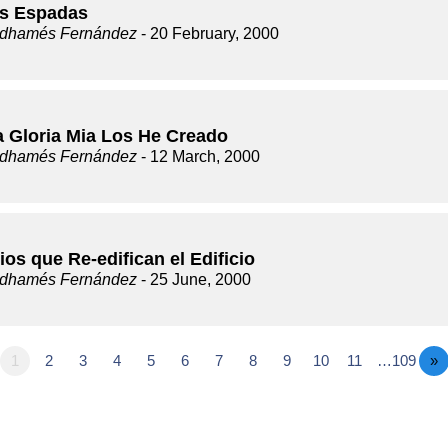
s Espadas
dhamés Fernández
- 20 February, 2000
a Gloria Mia Los He Creado
dhamés Fernández
- 12 March, 2000
ios que Re-edifican el Edificio
dhamés Fernández
- 25 June, 2000
1
2
3
4
5
6
7
8
9
10
11
…109
»