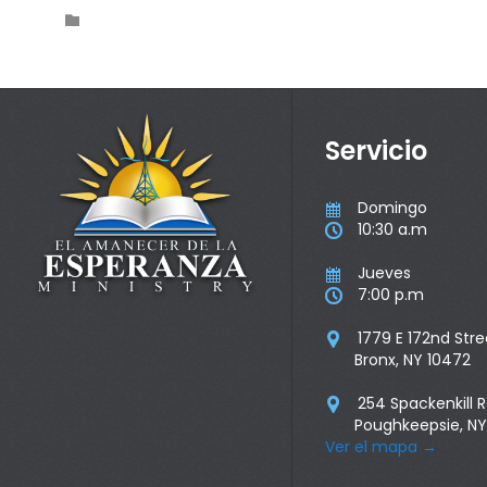
Category

Servicio
Domingo

10:30 a.m

Jueves

7:00 p.m

1779 E 172nd Stre

Bronx, NY 10472
254 Spackenkill 

Poughkeepsie, NY
Ver el mapa
→