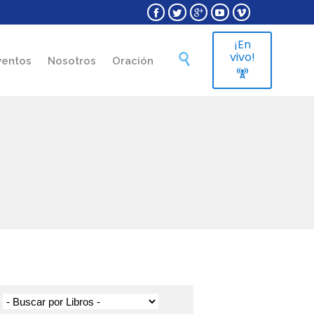





¡En
Skip
vivo!

ventos
Nosotros
Oración
to

content