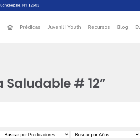
Poughkeepsie, NY 12603
Prédicas
Juvenil | Youth
Recursos
Blog
E
a Saludable # 12”