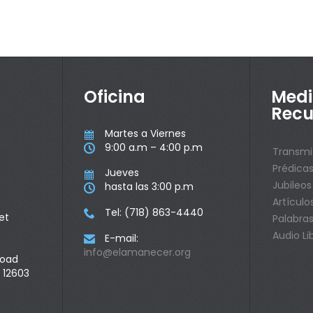
Oficina
Medi
Recu
Martes a Viernes

9:00 a.m – 4:00 p.m

Transmi
Prédica
Jueves

Jubileos
hasta las 3:00 p.m

Artículo
Tel: (718) 863-4440

et
Palabras
Audio Li
E-mail:

info@elamanecer.org
Road
 12603