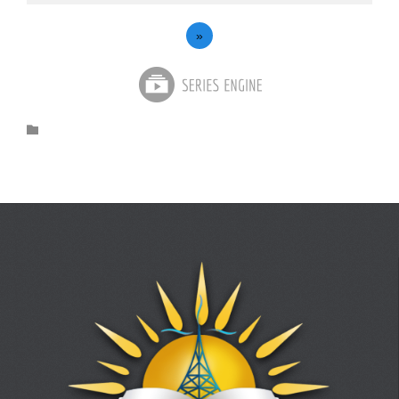
»
Category
