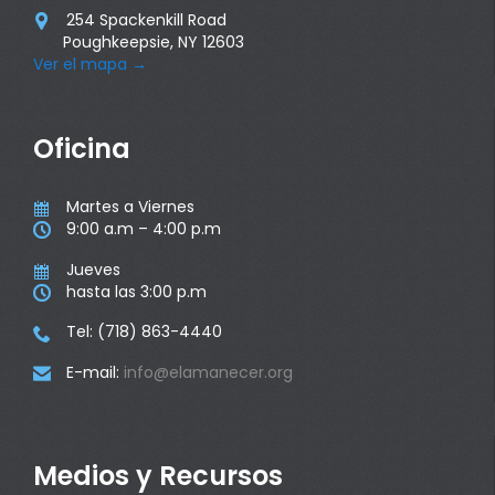
254 Spackenkill Road

Poughkeepsie, NY 12603
Ver el mapa
→
Oficina
Martes a Viernes

9:00 a.m – 4:00 p.m

Jueves

hasta las 3:00 p.m

Tel: (718) 863-4440

E-mail:
info@elamanecer.org

Medios y Recursos