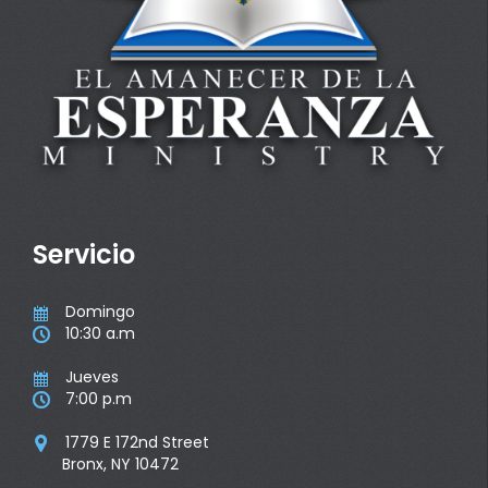
Servicio
Domingo

10:30 a.m

Jueves

7:00 p.m

1779 E 172nd Street

Bronx, NY 10472