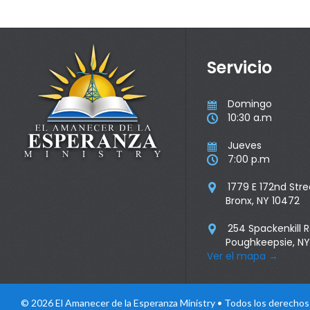
Servicio
Domingo

10:30 a.m

Jueves

7:00 p.m

1779 E 172nd Stre

Bronx, NY 10472
254 Spackenkill 

Poughkeepsie, NY
Ver el mapa
→
© 2026 El Amanecer de la Esperanza Ministry • Todos los derecho