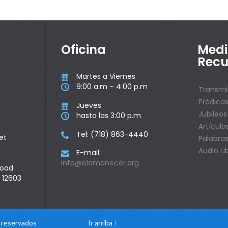
Oficina
Medi
Recu
Martes a Viernes

9:00 a.m – 4:00 p.m

Transmi
Prédica
Jueves

Jubileos
hasta las 3:00 p.m

Artículo
Tel: (718) 863-4440

et
Palabras
Audio Li
E-mail:

info@elamanecer.org
Road
 12603
s reservados
Ir arriba
↑