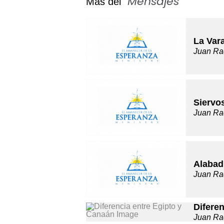
Mensajes
Más del "
"
La Var
Juan Ra
Siervo
Juan Ra
Alabad
Juan Ra
Difere
Juan Ra