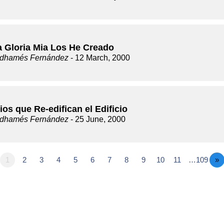
a Gloria Mia Los He Creado
dhamés Fernández
- 12 March, 2000
ios que Re-edifican el Edificio
dhamés Fernández
- 25 June, 2000
1
2
3
4
5
6
7
8
9
10
11
…109
»