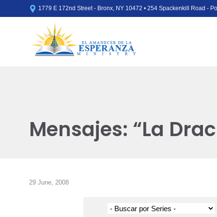

1779 E 172nd Street - Bronx, NY 10472 • 254 Spackenkill Road - 
Mensajes: “La Dra
29 June, 2008