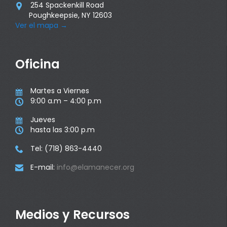
254 Spackenkill Road

Poughkeepsie, NY 12603
Ver el mapa
→
Oficina
Martes a Viernes

9:00 a.m – 4:00 p.m

Jueves

hasta las 3:00 p.m

Tel: (718) 863-4440

E-mail:
info@elamanecer.org

Medios y Recursos