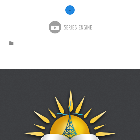
»
Category
