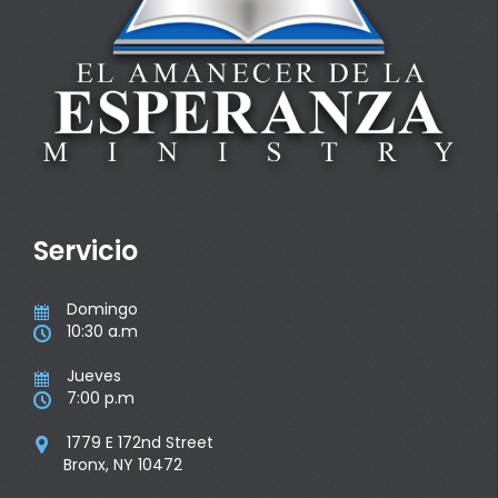
Servicio
Domingo

10:30 a.m

Jueves

7:00 p.m

1779 E 172nd Street

Bronx, NY 10472