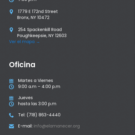
1779 E 172nd Street

Bronx, NY 10472
254 Spackenkill Road

Poughkeepsie, NY 12603
Ver el mapa
→
Oficina
Martes a Viernes

9:00 a.m – 4:00 p.m

Jueves

hasta las 3:00 p.m

Tel: (718) 863-4440

E-mail:
info@elamanecer.org
