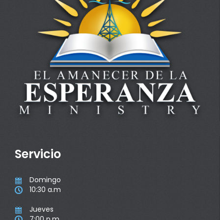
Servicio
Domingo

10:30 a.m

Jueves

7:00 p.m
