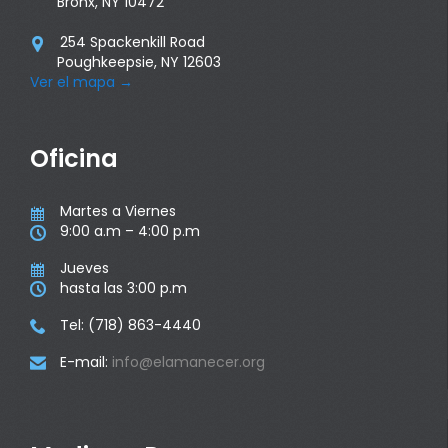
Bronx, NY 10472
254 Spackenkill Road

Poughkeepsie, NY 12603
Ver el mapa
→
Oficina
Martes a Viernes

9:00 a.m – 4:00 p.m

Jueves

hasta las 3:00 p.m

Tel: (718) 863-4440

E-mail:
info@elamanecer.org
