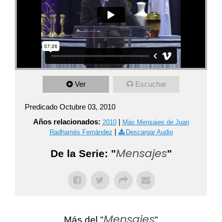
Ver
Escuchar
Predicado Octubre 03, 2010
Años relacionados:
|
2010
Más Mensajes de Juan
|
Radhamés Fernández
Descargar Audio
Mensajes
De la Serie: "
"
Mensajes
Más del "
"