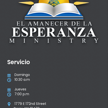
Servicio
Domingo

10:30 a.m

Jueves

7:00 p.m

1779 E 172nd Street
