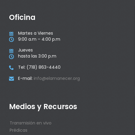
Oficina
Martes a Viernes

9:00 a.m – 4:00 p.m

Jueves

hasta las 3:00 p.m

Tel: (718) 863-4440

E-mail:
info@elamanecer.org

Medios y Recursos
Transmisión en vivo
Prédicas