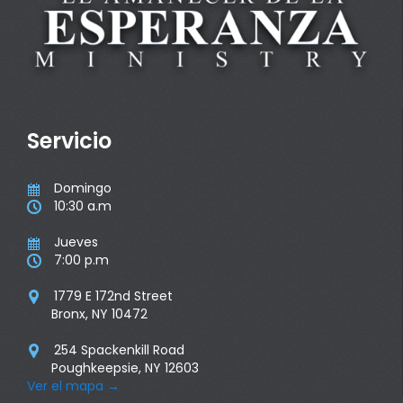
Servicio
Domingo

10:30 a.m

Jueves

7:00 p.m

1779 E 172nd Street

Bronx, NY 10472
254 Spackenkill Road

Poughkeepsie, NY 12603
Ver el mapa
→