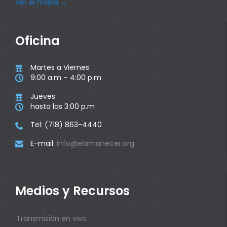
Ver el mapa
→
Oficina
Martes a Viernes

9:00 a.m – 4:00 p.m

Jueves

hasta las 3:00 p.m

Tel: (718) 863-4440

E-mail:
info@elamanecer.org

Medios y Recursos
Transmisión en vivo