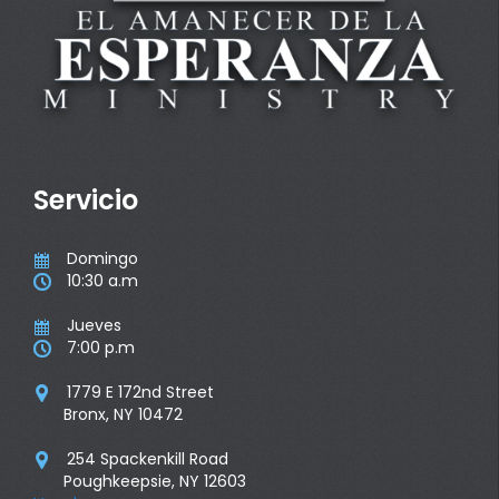
Servicio
Domingo

10:30 a.m

Jueves

7:00 p.m

1779 E 172nd Street

Bronx, NY 10472
254 Spackenkill Road

Poughkeepsie, NY 12603