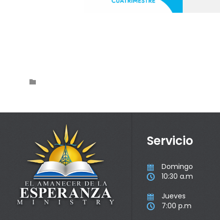
Category

Servicio
Domingo

10:30 a.m

Jueves

7:00 p.m
