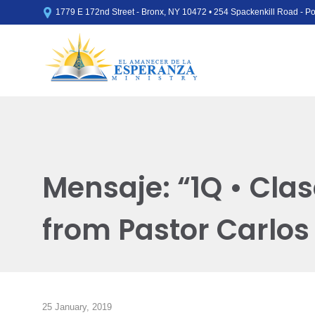

1779 E 172nd Street - Bronx, NY 10472 • 254 Spackenkill Road - 
Mensaje: “1Q • Cla
from Pastor Carlo
25 January, 2019