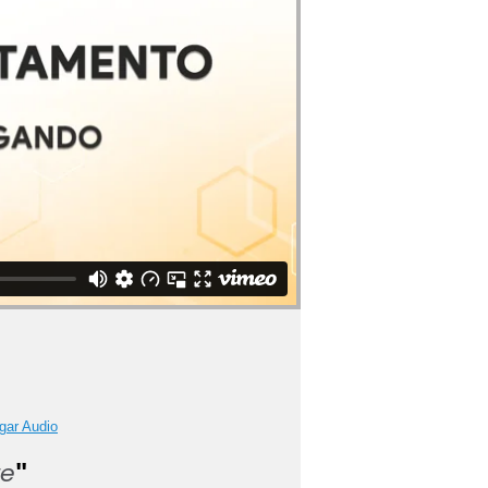
gar Audio
re
"