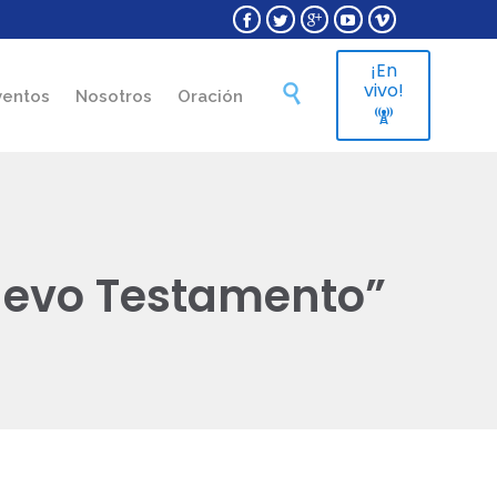





¡En
Skip
vivo!

ventos
Nosotros
Oración
to

content
Nuevo Testamento”