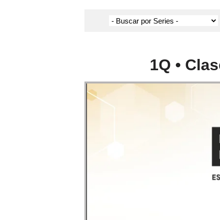
1Q • Cla