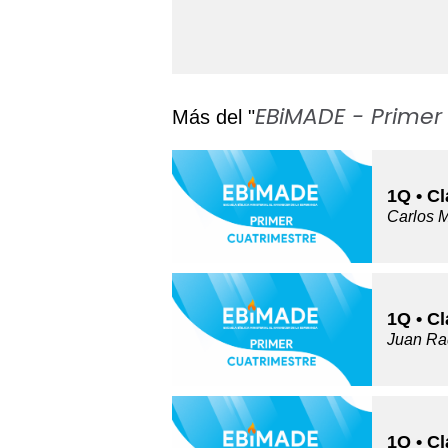
EBiMADE - Primer
Más del "
1Q • C
Carlos 
1Q • C
Juan Ra
1Q • Cl