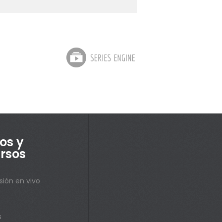
os y
rsos
sión en vivo
s
s