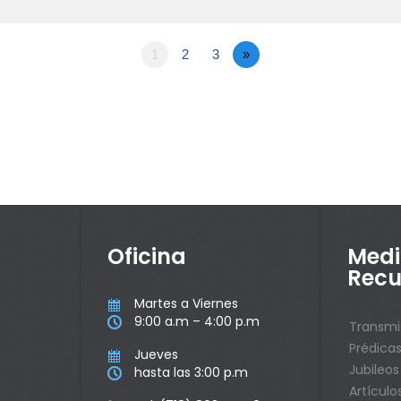
1
2
3
»
Oficina
Medi
Recu
Martes a Viernes

9:00 a.m – 4:00 p.m

Transmi
Prédica
Jueves

Jubileos
hasta las 3:00 p.m

Artículo