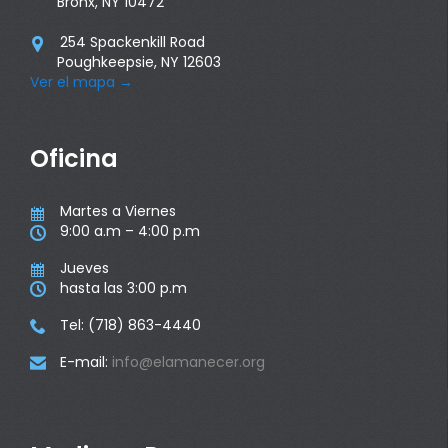
Bronx, NY 10472
254 Spackenkill Road

Poughkeepsie, NY 12603
Ver el mapa
→
Oficina
Martes a Viernes

9:00 a.m – 4:00 p.m

Jueves

hasta las 3:00 p.m

Tel: (718) 863-4440

E-mail:
info@elamanecer.org
