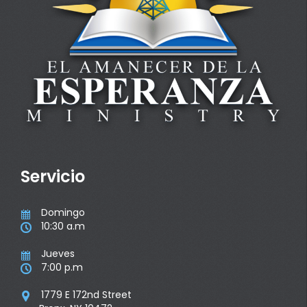
Servicio
Domingo

10:30 a.m

Jueves

7:00 p.m

1779 E 172nd Street
