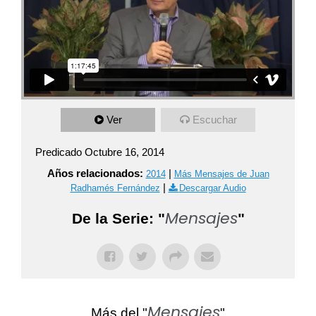
Ver
Escuchar
Predicado Octubre 16, 2014
Años relacionados:
|
2014
Más Mensajes de Juan
|
Radhamés Fernández
Descargar Audio
Mensajes
De la Serie: "
"
Mensajes
Más del "
"