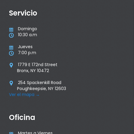
Servicio
Domingo

10:30 a.m

Jueves

7:00 p.m

1779 E 172nd Street

Bronx, NY 10472
254 Spackenkill Road

Poughkeepsie, NY 12603
Ver el mapa
→
Oficina
Martes a Viernes
