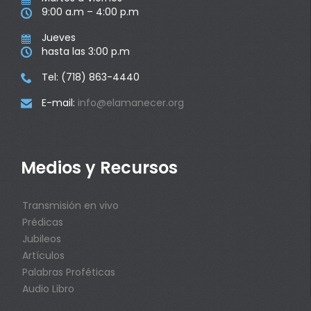
9:00 a.m – 4:00 p.m

Jueves

hasta las 3:00 p.m

Tel: (718) 863-4440

E-mail:
info@elamanecer.org

Medios y Recursos
Transmisión en vivo
Prédicas
Jubileos
Artículos
Palabras Proféticas
Audio Libro