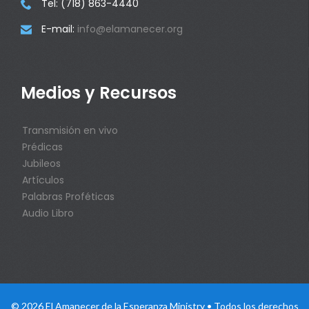
Tel: (718) 863-4440

E-mail:
info@elamanecer.org

Medios y Recursos
Transmisión en vivo
Prédicas
Jubileos
Artículos
Palabras Proféticas
Audio Libro
© 2026 El Amanecer de la Esperanza Ministry • Todos los derechos