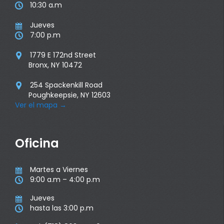
10:30 a.m

Jueves

7:00 p.m

1779 E 172nd Street

Bronx, NY 10472
254 Spackenkill Road

Poughkeepsie, NY 12603
Ver el mapa
→
Oficina
Martes a Viernes

9:00 a.m – 4:00 p.m

Jueves

hasta las 3:00 p.m
