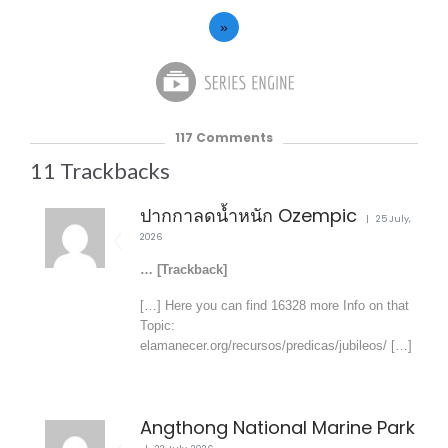
»
117
Comments
11
Trackbacks
ปากกาลดน้ำหนัก Ozempic
25 July,
2026
… [Trackback]
[…] Here you can find 16328 more Info on that
Topic:
elamanecer.org/recursos/predicas/jubileos/ […]
Angthong National Marine Park