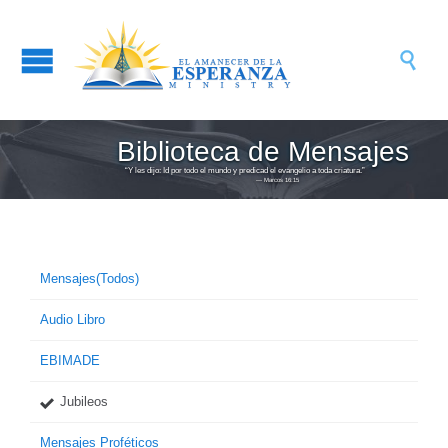

Biblioteca de Mensajes
“Y les dijo: Id por todo el mundo y predicad el evangelio a toda criatura.”
― Marcos 16:15
Mensajes(Todos)
Audio Libro
EBIMADE
Jubileos
Mensajes Proféticos