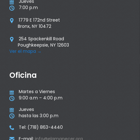
Jueves

7:00 p.m

1779 E 172nd Street

Bronx, NY 10472
254 Spackenkill Road

Poughkeepsie, NY 12603
Ver el mapa
→
Oficina
Martes a Viernes

9:00 a.m – 4:00 p.m

Jueves

hasta las 3:00 p.m

Tel: (718) 863-4440

E-mail:
info@elamanecer.org
