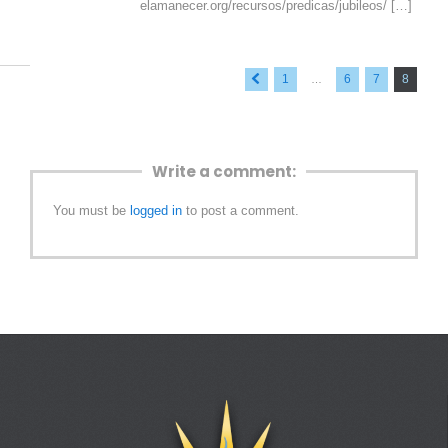
elamanecer.org/recursos/predicas/jubileos/ […]
« Previous
1
6
7
8
…
Write a comment:
You must be
logged in
to post a comment.