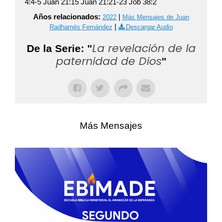
4:4-5 Juan 21:15 Juan 21:21-23 Job 38:2
Años relacionados:
|
2022
Más Mensajes de Juan
|
Radhamés Fernández
Descargar Audio
La revelación de la
De la Serie: "
paternidad de Dios
"
Más Mensajes