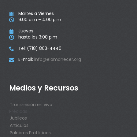
Martes a Viernes

9:00 a.m – 4:00 p.m

Jueves

hasta las 3:00 p.m

Tel: (718) 863-4440

E-mail:
info@elamanecer.org

Medios y Recursos
Transmisión en vivo
Prédicas
Jubileos
Artículos
Palabras Proféticas