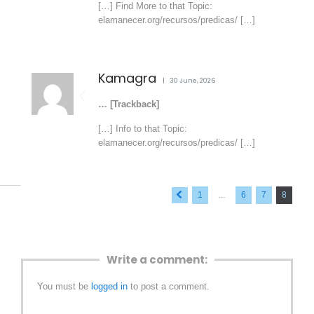
[…] Find More to that Topic:
elamanecer.org/recursos/predicas/ […]
Kamagra
30 June, 2026
… [Trackback]
[…] Info to that Topic:
elamanecer.org/recursos/predicas/ […]
« Previous
1
6
7
8
…
Write a comment:
You must be
logged in
to post a comment.