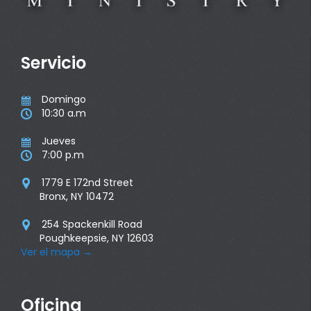
Servicio
Domingo

10:30 a.m

Jueves

7:00 p.m

1779 E 172nd Street

Bronx, NY 10472
254 Spackenkill Road

Poughkeepsie, NY 12603
Ver el mapa
→
Oficina