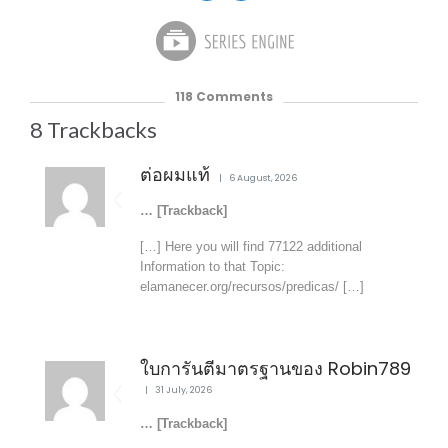
118
Comments
8
Trackbacks
ต่อผมแท้
6 August, 2026
… [Trackback]
[…] Here you will find 77122 additional
Information to that Topic:
elamanecer.org/recursos/predicas/ […]
ใบการันตีมาตรฐานของ Robin789
31 July, 2026
… [Trackback]