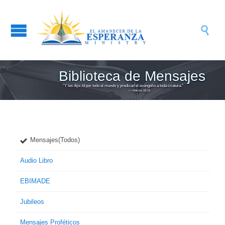

Biblioteca de Mensajes
“Y les dijo: Id por todo el mundo y predicad el evangelio a toda criatura.”
― Marcos 16:15
Mensajes(Todos)
Audio Libro
EBIMADE
Jubileos
Mensajes Proféticos