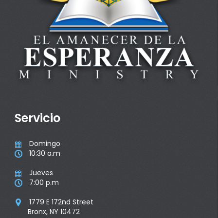
Servicio
Domingo

10:30 a.m

Jueves

7:00 p.m

1779 E 172nd Street

Bronx, NY 10472