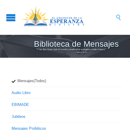

Biblioteca de Mensajes
“Y les dijo: Id por todo el mundo y predicad el evangelio a toda criatura.”
― Marcos 16:15
Mensajes(Todos)
Audio Libro
EBIMADE
Jubileos
Mensajes Proféticos