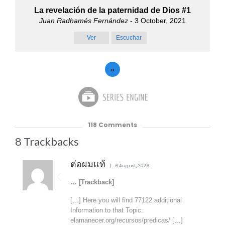
La revelación de la paternidad de Dios #1
Juan Radhamés Fernández
- 3 October, 2021
Ver
Escuchar
»
118
Comments
8
Trackbacks
ต่อผมแท้
6 August, 2026
… [Trackback]
[…] Here you will find 77122 additional
Information to that Topic:
elamanecer.org/recursos/predicas/ […]