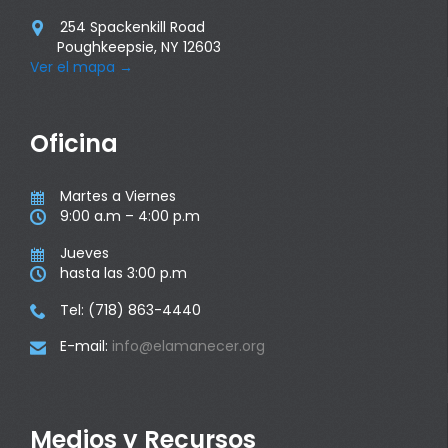
254 Spackenkill Road

Poughkeepsie, NY 12603
Ver el mapa
→
Oficina
Martes a Viernes

9:00 a.m – 4:00 p.m

Jueves

hasta las 3:00 p.m

Tel: (718) 863-4440

E-mail:
info@elamanecer.org

Medios y Recursos