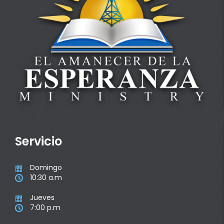
Servicio
Domingo

10:30 a.m

Jueves

7:00 p.m
