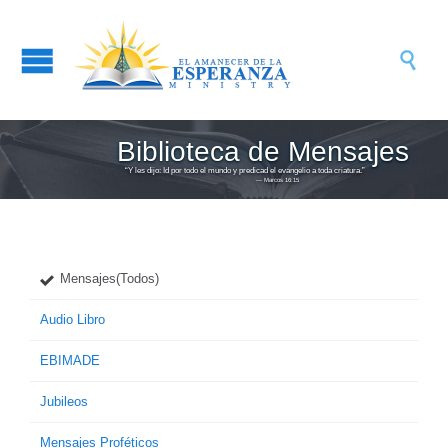

Biblioteca de Mensajes
“Y les dijo: Id por todo el mundo y predicad el evangelio a toda criatura.”
― Marcos 16:15
Mensajes(Todos)
Audio Libro
EBIMADE
Jubileos
Mensajes Proféticos