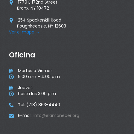
1779 E 172nd Street

Bronx, NY 10472
254 Spackenkill Road

Poughkeepsie, NY 12603
Ver el mapa
→
Oficina
Martes a Viernes

9:00 a.m – 4:00 p.m

Jueves

hasta las 3:00 p.m

Tel: (718) 863-4440

E-mail:
info@elamanecer.org
