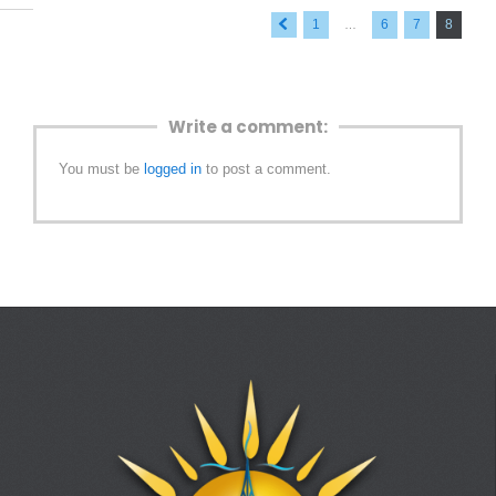
« Previous
1
6
7
8
…
Write a comment:
You must be
logged in
to post a comment.