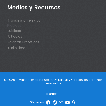
Medios y Recursos
Transmisión en vivo
Prédicas
Jubileos
Artículos
Palabras Proféticas
Audio Libro
© 2026 El Amanecer de la Esperanza Ministry • Todos los derechos
reservados
Ir arriba
↑
Síguenos:




