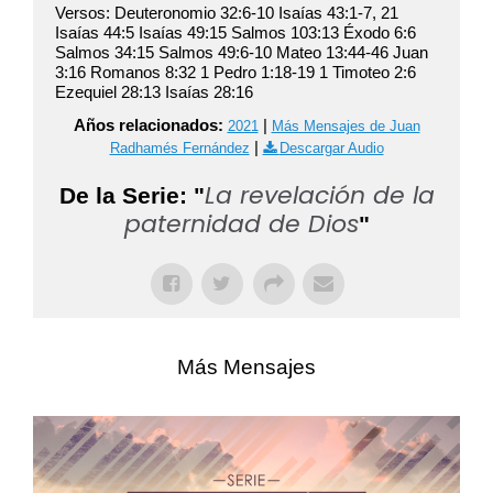
Versos: Deuteronomio 32:6-10 Isaías 43:1-7, 21
Isaías 44:5 Isaías 49:15 Salmos 103:13 Éxodo 6:6
Salmos 34:15 Salmos 49:6-10 Mateo 13:44-46 Juan
3:16 Romanos 8:32 1 Pedro 1:18-19 1 Timoteo 2:6
Ezequiel 28:13 Isaías 28:16
Años relacionados:
|
2021
Más Mensajes de Juan
|
Radhamés Fernández
Descargar Audio
La revelación de la
De la Serie: "
paternidad de Dios
"
Más Mensajes