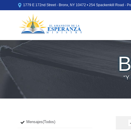

1779 E 172nd Street - Bronx, NY 10472 • 254 Spackenkill Road - 
B
“Y 
Mensajes(Todos)