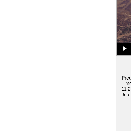
Audio Player
Pred
Timo
11:2
Juan