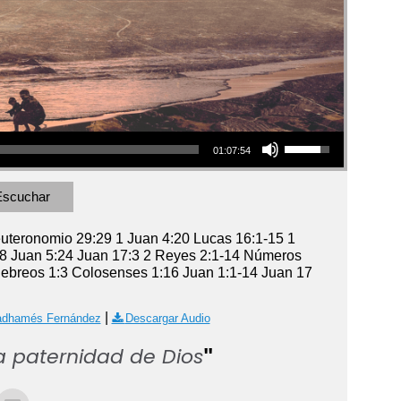
Use
01:07:54
Up/Down
Arrow
keys
Escuchar
to
increase
uteronomio 29:29 1 Juan 4:20 Lucas 16:1-15 1
or
18 Juan 5:24 Juan 17:3 2 Reyes 2:1-14 Números
decrease
Hebreos 1:3 Colosenses 1:16 Juan 1:1-14 Juan 17
volume.
|
adhamés Fernández
Descargar Audio
la paternidad de Dios
"