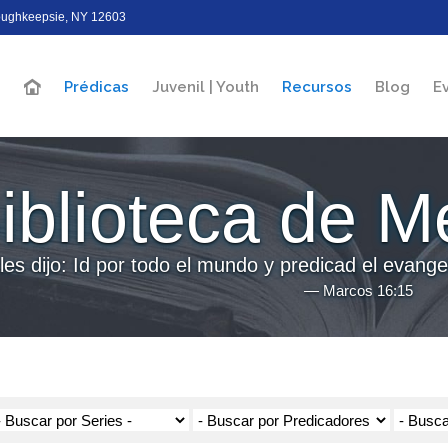
Poughkeepsie, NY 12603
Prédicas
Juvenil | Youth
Recursos
Blog
E
iblioteca de M
les dijo: Id por todo el mundo y predicad el evangel
― Marcos 16:15