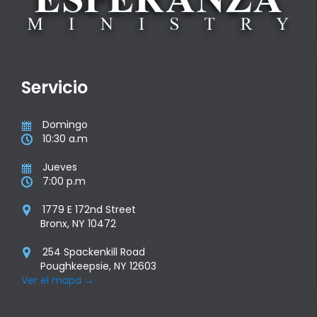
Servicio
Domingo

10:30 a.m

Jueves

7:00 p.m

1779 E 172nd Street

Bronx, NY 10472
254 Spackenkill Road

Poughkeepsie, NY 12603
Ver el mapa
→