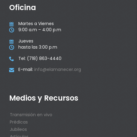
Oficina
Martes a Viernes

9:00 a.m – 4:00 p.m

Jueves

hasta las 3:00 p.m

Tel: (718) 863-4440

E-mail:
info@elamanecer.org

Medios y Recursos
Transmisión en vivo
Prédicas
Jubileos
Artículos