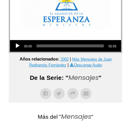
Audio Player
00:00
55:55
Años relacionados:
|
2002
Más Mensajes de Juan
|
Radhamés Fernández
Descargar Audio
Mensajes
De la Serie: "
"
Mensajes
Más del "
"