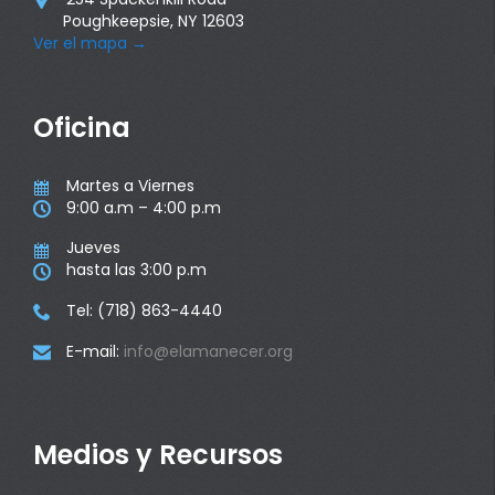
Poughkeepsie, NY 12603
Ver el mapa
→
Oficina
Martes a Viernes

9:00 a.m – 4:00 p.m

Jueves

hasta las 3:00 p.m

Tel: (718) 863-4440

E-mail:
info@elamanecer.org

Medios y Recursos