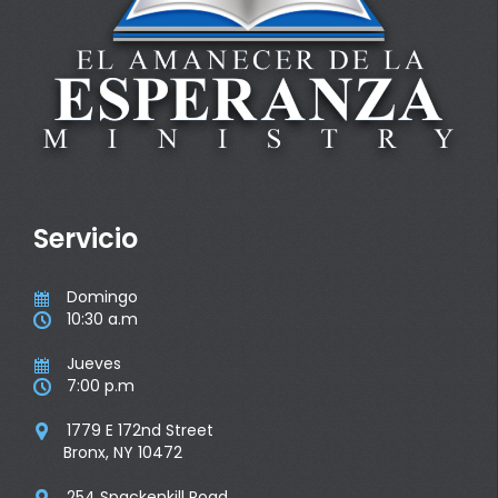
Servicio
Domingo

10:30 a.m

Jueves

7:00 p.m

1779 E 172nd Street

Bronx, NY 10472
254 Spackenkill Road
