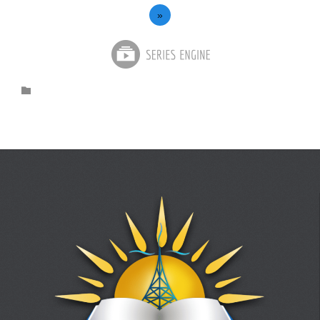
»
Category
