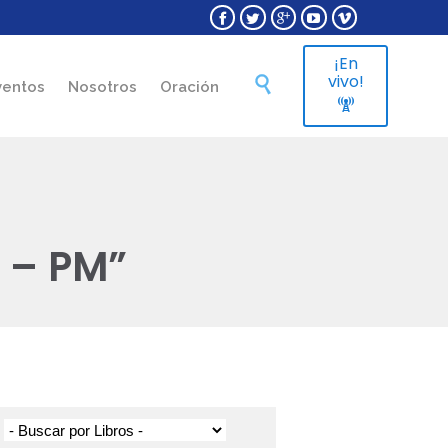





¡En
Skip
vivo!

ventos
Nosotros
Oración
to

content
 – PM”