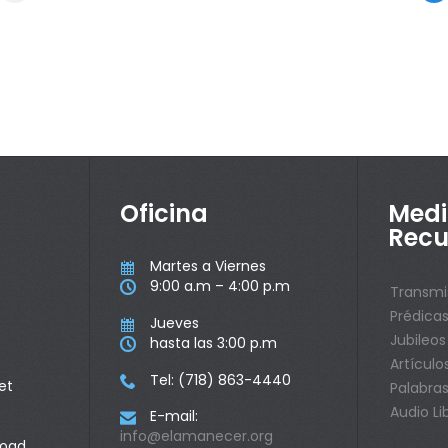
Oficina
Medi
Recu
Martes a Viernes

9:00 a.m – 4:00 p.m

Transmi
Prédica
Jueves

Jubileos
hasta las 3:00 p.m

Artículo
Tel: (718) 863-4440

et
Palabras
Audio Li
E-mail:

info@elamanecer.org
Road