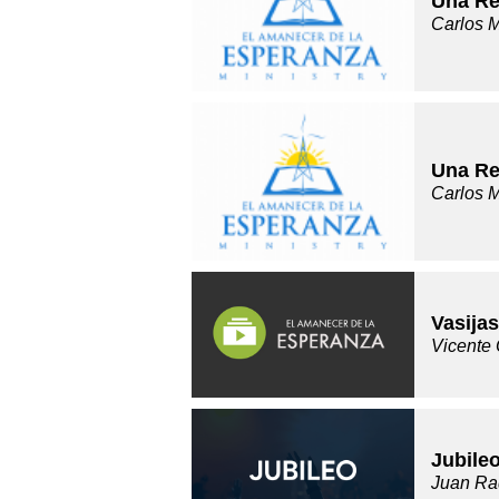
Una Re
Carlos 
Una Re
Carlos 
Vasija
Vicente 
Jubile
Juan Ra