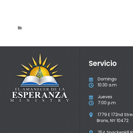
Category

Servicio
Domingo

10:30 a.m

Jueves

7:00 p.m

1779 E 172nd Stre

Bronx, NY 10472
254 Spackenkill 
