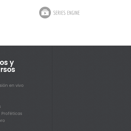
os y
rsos
sión en vivo
s
s
 Proféticas
bro