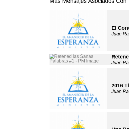
Más Mensajes Asociados Con 
El Cor
Juan Ra
Retene
Juan Ra
2016 T
Juan Ra