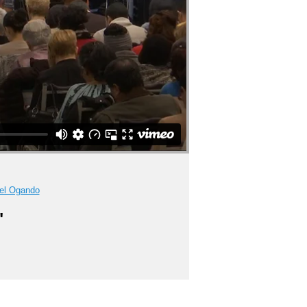
el Ogando
"