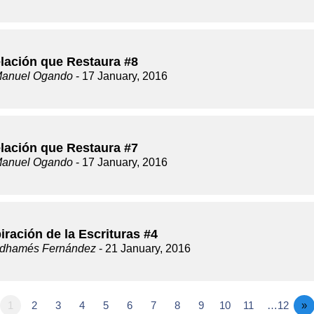
lación que Restaura #8
Manuel Ogando
- 17 January, 2016
lación que Restaura #7
Manuel Ogando
- 17 January, 2016
iración de la Escrituras #4
dhamés Fernández
- 21 January, 2016
1
2
3
4
5
6
7
8
9
10
11
…12
»