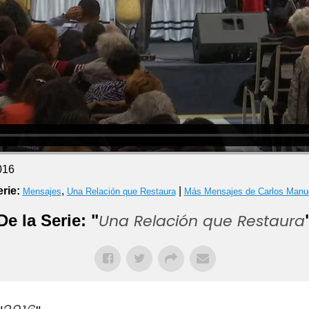
016
rie:
,
|
Mensajes
Una Relación que Restaura
Más Mensajes de Carlos Manu
Una Relación que Restaura
De la Serie: "