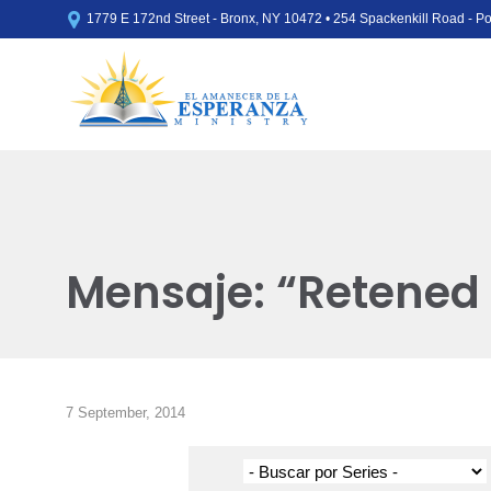

1779 E 172nd Street - Bronx, NY 10472 • 254 Spackenkill Road - 
Mensaje: “Retened 
7 September, 2014