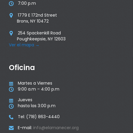
7:00 p.m

1779 E 172nd Street

Bronx, NY 10472
254 Spackenkill Road

Poughkeepsie, NY 12603
Ver el mapa
→
Oficina
Martes a Viernes

9:00 a.m – 4:00 p.m

Jueves

hasta las 3:00 p.m

Tel: (718) 863-4440

E-mail:
info@elamanecer.org
