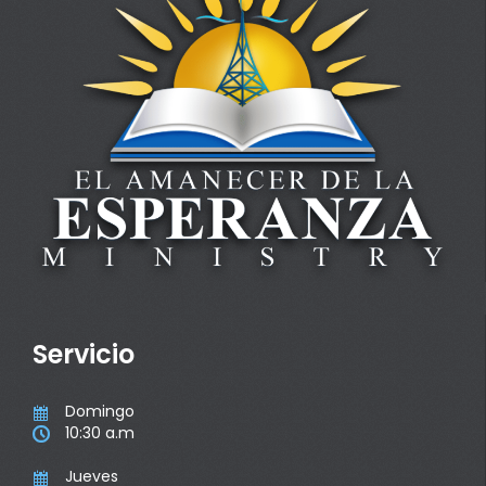
Servicio
Domingo

10:30 a.m

Jueves
