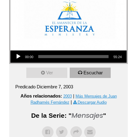
Audio Player
00:00
55:24
Ver
Escuchar
Predicado Diciembre 7, 2003
Años relacionados:
|
2003
Más Mensajes de Juan
|
Radhamés Fernández
Descargar Audio
Mensajes
De la Serie: "
"