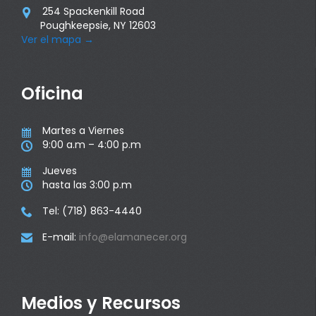
254 Spackenkill Road

Poughkeepsie, NY 12603
Ver el mapa
→
Oficina
Martes a Viernes

9:00 a.m – 4:00 p.m

Jueves

hasta las 3:00 p.m

Tel: (718) 863-4440

E-mail:
info@elamanecer.org

Medios y Recursos