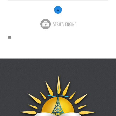
»
Category
