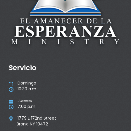
Servicio
Domingo

10:30 a.m

Jueves

7:00 p.m

1779 E 172nd Street

Bronx, NY 10472