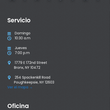
Servicio
Domingo

10:30 a.m

Jueves

7:00 p.m

1779 E 172nd Street

Bronx, NY 10472
254 Spackenkill Road

Poughkeepsie, NY 12603
Ver el mapa
→
Oficina