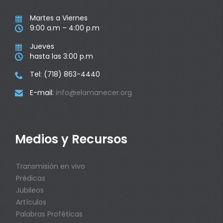
Martes a Viernes

9:00 a.m – 4:00 p.m

Jueves

hasta las 3:00 p.m

Tel: (718) 863-4440

E-mail:
info@elamanecer.org

Medios y Recursos
Transmisión en vivo
Prédicas
Jubileos
Artículos
Palabras Proféticas