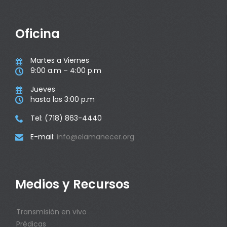
Oficina
Martes a Viernes

9:00 a.m – 4:00 p.m

Jueves

hasta las 3:00 p.m

Tel: (718) 863-4440

E-mail:
info@elamanecer.org

Medios y Recursos
Transmisión en vivo
Prédicas