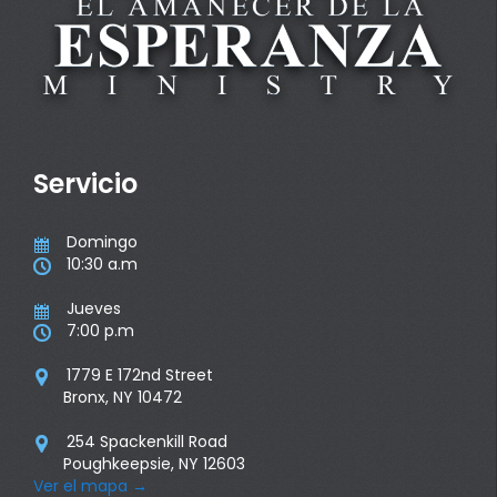
Servicio
Domingo

10:30 a.m

Jueves

7:00 p.m

1779 E 172nd Street

Bronx, NY 10472
254 Spackenkill Road

Poughkeepsie, NY 12603
Ver el mapa
→