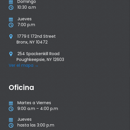
Domingo

10:30 a.m

Jueves

7:00 p.m

1779 E 172nd Street

Bronx, NY 10472
254 Spackenkill Road

Poughkeepsie, NY 12603
Ver el mapa
→
Oficina
Martes a Viernes

9:00 a.m – 4:00 p.m

Jueves

hasta las 3:00 p.m
