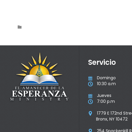
Category

Servicio
Domingo

10:30 a.m

Jueves

7:00 p.m

1779 E 172nd Stre

Bronx, NY 10472
254 Spackenkill 
