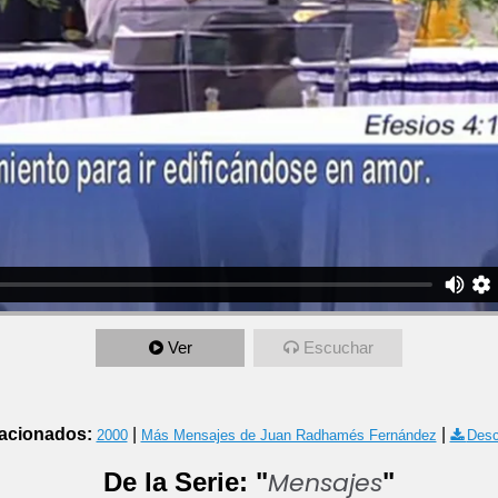
Ver
Escuchar
acionados:
|
|
2000
Más Mensajes de Juan Radhamés Fernández
Desc
Mensajes
De la Serie: "
"