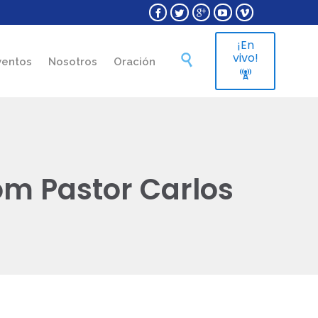





¡En
Skip
vivo!

ventos
Nosotros
Oración
to

content
om Pastor Carlos