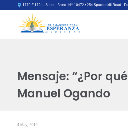

1779 E 172nd Street - Bronx, NY 10472 • 254 Spackenkill Road - 
Mensaje: “¿Por qué
Manuel Ogando
4 May, 2019