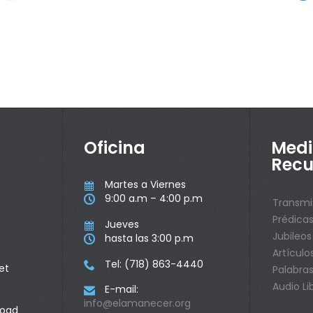
Oficina
Medi
Recu
Martes a Viernes

9:00 a.m – 4:00 p.m

Transmi
Prédica
Jueves

Jubileos
hasta las 3:00 p.m

Artículo
Tel: (718) 863-4440

et
Palabras
Audio Li
E-mail:

info@elamanecer.org
Road