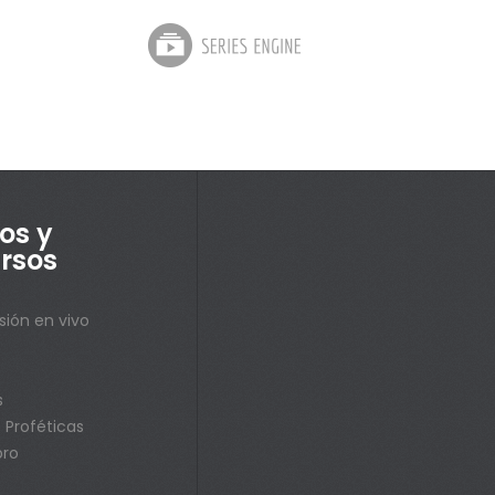
os y
rsos
sión en vivo
s
s
 Proféticas
bro