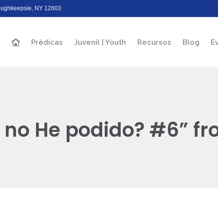
Poughkeepsie, NY 12603
Prédicas
Juvenil | Youth
Recursos
Blog
E
 no He podido? #6” fr