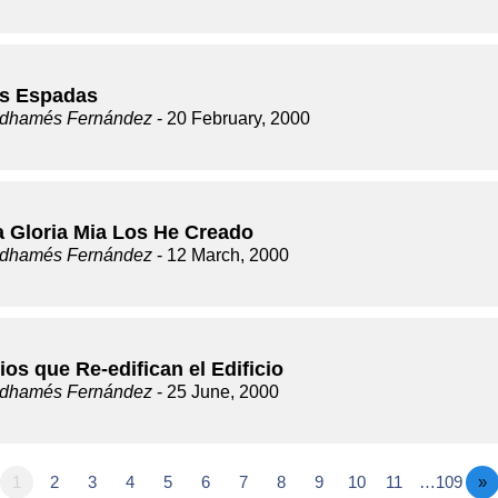
s Espadas
dhamés Fernández
- 20 February, 2000
a Gloria Mia Los He Creado
dhamés Fernández
- 12 March, 2000
ios que Re-edifican el Edificio
dhamés Fernández
- 25 June, 2000
1
2
3
4
5
6
7
8
9
10
11
…109
»