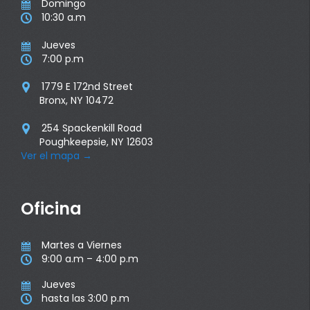
Domingo

10:30 a.m

Jueves

7:00 p.m

1779 E 172nd Street

Bronx, NY 10472
254 Spackenkill Road

Poughkeepsie, NY 12603
Ver el mapa
→
Oficina
Martes a Viernes

9:00 a.m – 4:00 p.m

Jueves

hasta las 3:00 p.m
