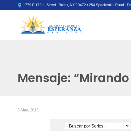

1779 E 172nd Street - Bronx, NY 10472 • 254 Spackenkill Road - 
Mensaje: “Mirando 
5 May, 2013