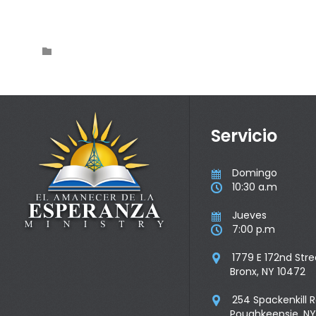
Category

Servicio
Domingo

10:30 a.m

Jueves

7:00 p.m

1779 E 172nd Stre

Bronx, NY 10472
254 Spackenkill 

Poughkeepsie, NY