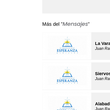
Mensajes
Más del "
"
La Var
Juan Ra
Siervo
Juan Ra
Alabad
Juan Ra