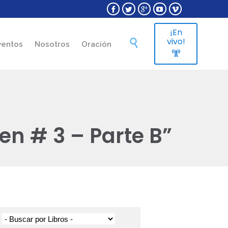





¡En
Skip
vivo!

ventos
Nosotros
Oración
to

content
en # 3 – Parte B”