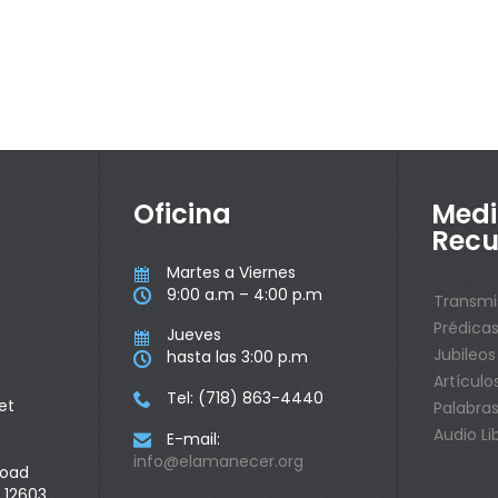
Oficina
Medi
Recu
Martes a Viernes

9:00 a.m – 4:00 p.m

Transmi
Prédica
Jueves

Jubileos
hasta las 3:00 p.m

Artículo
Tel: (718) 863-4440

et
Palabras
Audio Li
E-mail:

info@elamanecer.org
Road
 12603