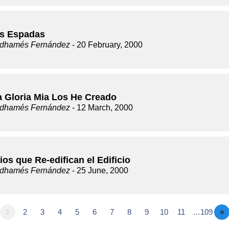
s Espadas
dhamés Fernández
- 20 February, 2000
a Gloria Mia Los He Creado
dhamés Fernández
- 12 March, 2000
ios que Re-edifican el Edificio
dhamés Fernández
- 25 June, 2000
1
2
3
4
5
6
7
8
9
10
11
…109
»