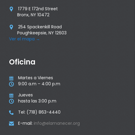
1779 E 172nd Street

Bronx, NY 10472
254 Spackenkill Road

Poughkeepsie, NY 12603
Ver el mapa
→
Oficina
Martes a Viernes

9:00 a.m – 4:00 p.m

Jueves

hasta las 3:00 p.m

Tel: (718) 863-4440

E-mail:
info@elamanecer.org
