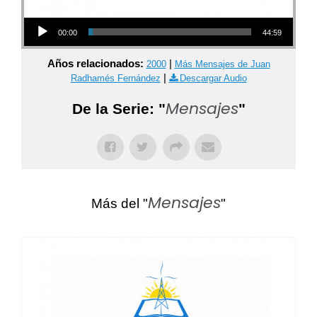
Audio Player
00:00
44:59
Años relacionados:
|
2000
Más Mensajes de Juan
|
Radhamés Fernández
Descargar Audio
Mensajes
De la Serie: "
"
Mensajes
Más del "
"