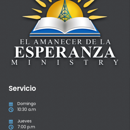
Servicio
Domingo

10:30 a.m

Jueves

7:00 p.m
