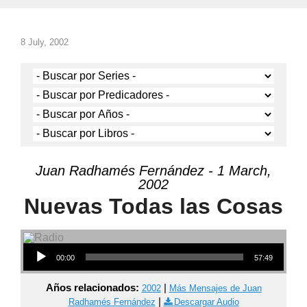
8 July, 2002
Juan Radhamés Fernández - 1 March,
2002
Nuevas Todas las Cosas
Audio Player
00:00
57:49
Años relacionados:
|
2002
Más Mensajes de Juan
|
Radhamés Fernández
Descargar Audio