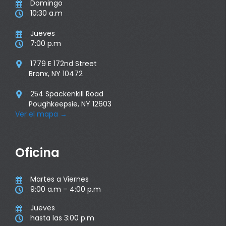
Domingo

10:30 a.m

Jueves

7:00 p.m

1779 E 172nd Street

Bronx, NY 10472
254 Spackenkill Road

Poughkeepsie, NY 12603
Ver el mapa
→
Oficina
Martes a Viernes

9:00 a.m – 4:00 p.m

Jueves

hasta las 3:00 p.m
