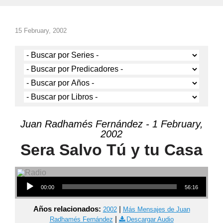
15 February, 2002
Juan Radhamés Fernández - 1 February,
2002
Sera Salvo Tú y tu Casa
Audio Player
00:00
56:16
Años relacionados:
|
2002
Más Mensajes de Juan
|
Radhamés Fernández
Descargar Audio