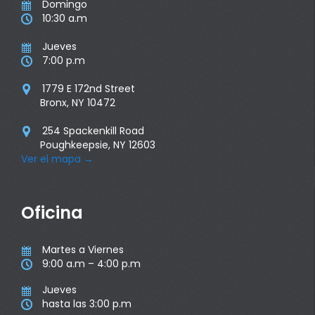
Domingo

10:30 a.m

Jueves

7:00 p.m

1779 E 172nd Street

Bronx, NY 10472
254 Spackenkill Road

Poughkeepsie, NY 12603
Ver el mapa
→
Oficina
Martes a Viernes

9:00 a.m – 4:00 p.m

Jueves

hasta las 3:00 p.m
