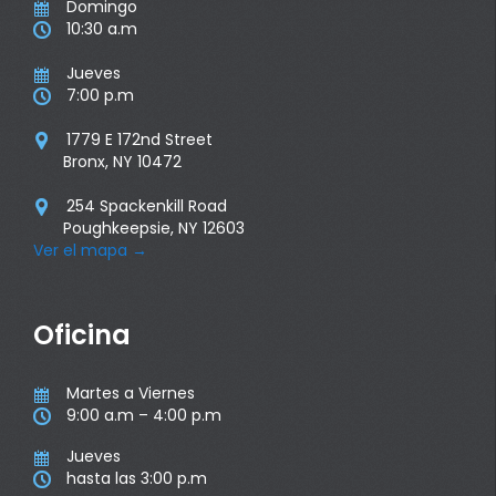
Domingo

10:30 a.m

Jueves

7:00 p.m

1779 E 172nd Street

Bronx, NY 10472
254 Spackenkill Road

Poughkeepsie, NY 12603
Ver el mapa
→
Oficina
Martes a Viernes

9:00 a.m – 4:00 p.m

Jueves

hasta las 3:00 p.m
