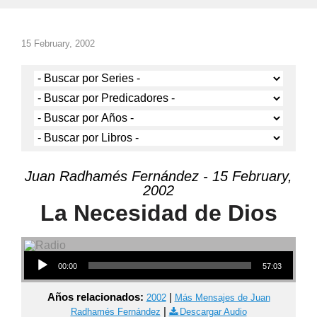
15 February, 2002
Juan Radhamés Fernández - 15 February,
2002
La Necesidad de Dios
Audio Player
00:00
57:03
Años relacionados:
|
2002
Más Mensajes de Juan
|
Radhamés Fernández
Descargar Audio