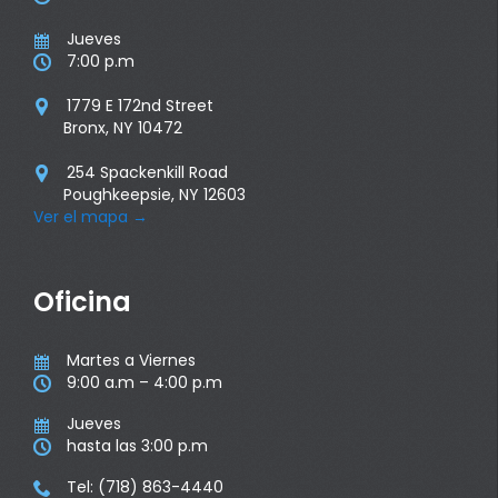
Jueves

7:00 p.m

1779 E 172nd Street

Bronx, NY 10472
254 Spackenkill Road

Poughkeepsie, NY 12603
Ver el mapa
→
Oficina
Martes a Viernes

9:00 a.m – 4:00 p.m

Jueves

hasta las 3:00 p.m

Tel: (718) 863-4440
