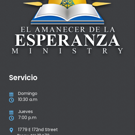
Servicio
Domingo

10:30 a.m

Jueves

7:00 p.m

1779 E 172nd Street
