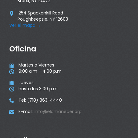
Bronx, NY 10472
254 Spackenkill Road

Poughkeepsie, NY 12603
Ver el mapa
→
Oficina
Martes a Viernes

9:00 a.m – 4:00 p.m

Jueves

hasta las 3:00 p.m

Tel: (718) 863-4440

E-mail:
info@elamanecer.org
