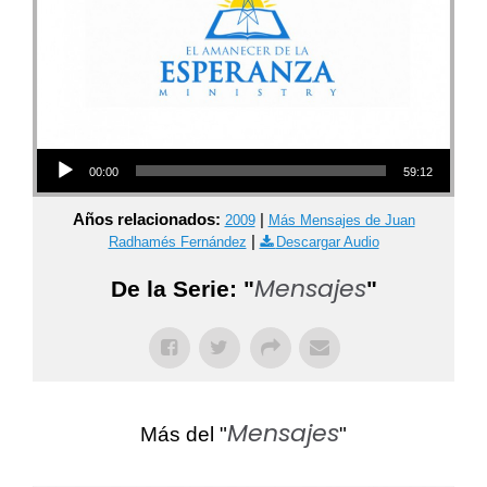
Audio Player
00:00
59:12
Años relacionados:
|
2009
Más Mensajes de Juan
|
Radhamés Fernández
Descargar Audio
Mensajes
De la Serie: "
"
Mensajes
Más del "
"