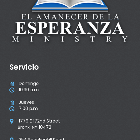
Servicio
Domingo

10:30 a.m

Jueves

7:00 p.m

1779 E 172nd Street

Bronx, NY 10472
254 Spackenkill Road
