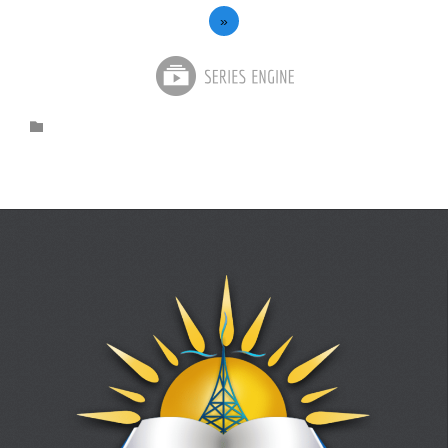
»
Category
