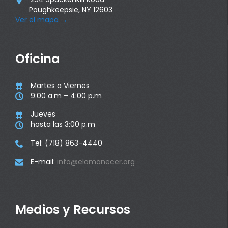
Poughkeepsie, NY 12603
Ver el mapa
→
Oficina
Martes a Viernes

9:00 a.m – 4:00 p.m

Jueves

hasta las 3:00 p.m

Tel: (718) 863-4440

E-mail:
info@elamanecer.org

Medios y Recursos