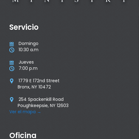
Servicio
Domingo

10:30 a.m

Jueves

7:00 p.m

1779 E 172nd Street

Bronx, NY 10472
254 Spackenkill Road

Poughkeepsie, NY 12603
Ver el mapa
→
Oficina