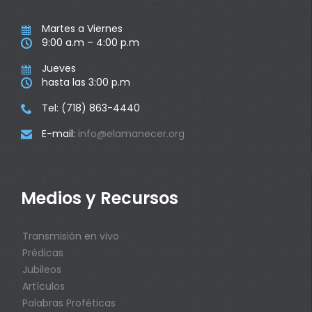
Martes a Viernes

9:00 a.m – 4:00 p.m

Jueves

hasta las 3:00 p.m

Tel: (718) 863-4440

E-mail:
info@elamanecer.org

Medios y Recursos
Transmisión en vivo
Prédicas
Jubileos
Artículos
Palabras Proféticas