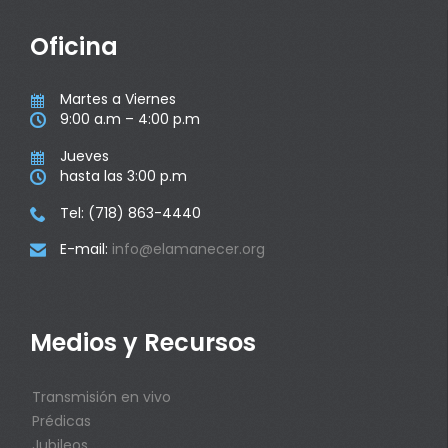
Oficina
Martes a Viernes

9:00 a.m – 4:00 p.m

Jueves

hasta las 3:00 p.m

Tel: (718) 863-4440

E-mail:
info@elamanecer.org

Medios y Recursos
Transmisión en vivo
Prédicas
Jubileos