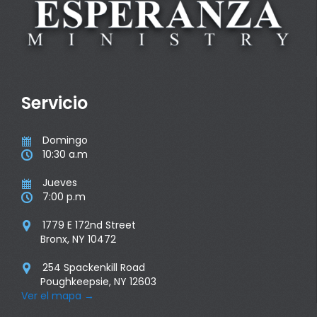
Servicio
Domingo

10:30 a.m

Jueves

7:00 p.m

1779 E 172nd Street

Bronx, NY 10472
254 Spackenkill Road

Poughkeepsie, NY 12603
Ver el mapa
→