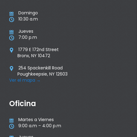
Domingo

10:30 a.m

Jueves

7:00 p.m

1779 E 172nd Street

Bronx, NY 10472
254 Spackenkill Road

Poughkeepsie, NY 12603
Ver el mapa
→
Oficina
Martes a Viernes

9:00 a.m – 4:00 p.m
