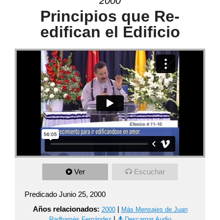
2000
Principios que Re-
edifican el Edificio
Ver
Escuchar
Predicado Junio 25, 2000
Años relacionados:
|
2000
Más Mensajes de Juan
|
Radhamés Fernández
Descargar Audio