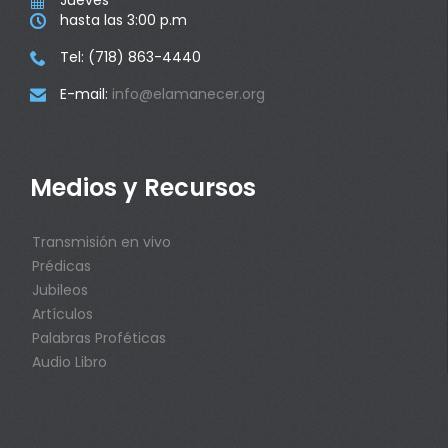
Jueves

hasta las 3:00 p.m

Tel: (718) 863-4440

E-mail:
info@elamanecer.org

Medios y Recursos
Transmisión en vivo
Prédicas
Jubileos
Artículos
Palabras Proféticas
Audio Libro