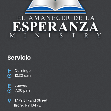
Servicio
Domingo

10:30 a.m

Jueves

7:00 p.m

1779 E 172nd Street

Bronx, NY 10472