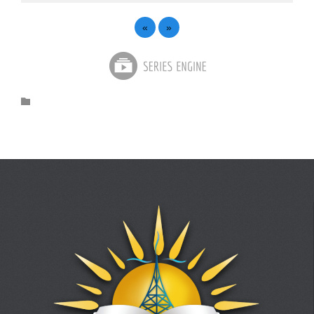
«
»
Category
