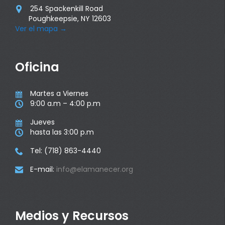
254 Spackenkill Road

Poughkeepsie, NY 12603
Ver el mapa
→
Oficina
Martes a Viernes

9:00 a.m – 4:00 p.m

Jueves

hasta las 3:00 p.m

Tel: (718) 863-4440

E-mail:
info@elamanecer.org

Medios y Recursos