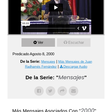
Ver
Escuchar
Predicado Agosto 8, 2000
De la Serie:
|
Mensajes
Más Mensajes de Juan
|
Radhamés Fernández
Descargar Audio
Mensajes
De la Serie: "
"
2000
Más Mensajes Asociados Con "
"...