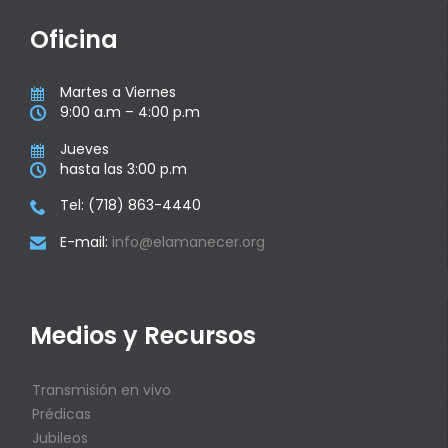
Oficina
Martes a Viernes

9:00 a.m – 4:00 p.m

Jueves

hasta las 3:00 p.m

Tel: (718) 863-4440

E-mail:
info@elamanecer.org

Medios y Recursos
Transmisión en vivo
Prédicas
Jubileos