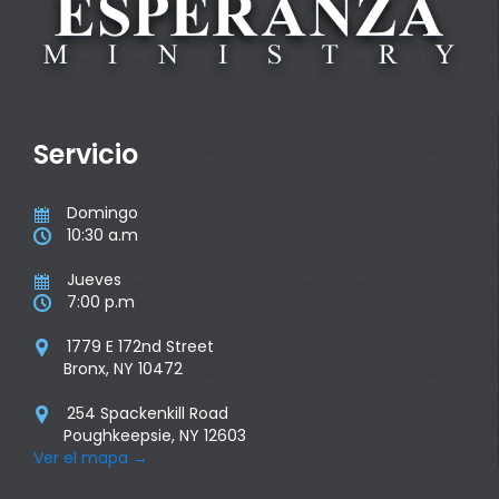
Servicio
Domingo

10:30 a.m

Jueves

7:00 p.m

1779 E 172nd Street

Bronx, NY 10472
254 Spackenkill Road

Poughkeepsie, NY 12603
Ver el mapa
→