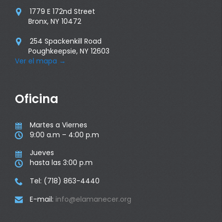
1779 E 172nd Street

Bronx, NY 10472
254 Spackenkill Road

Poughkeepsie, NY 12603
Ver el mapa
→
Oficina
Martes a Viernes

9:00 a.m – 4:00 p.m

Jueves

hasta las 3:00 p.m

Tel: (718) 863-4440

E-mail:
info@elamanecer.org
