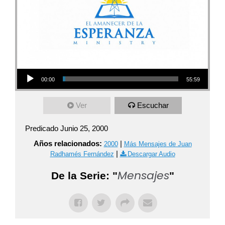
Audio Player
00:00
55:59
Ver
Escuchar
Predicado Junio 25, 2000
Años relacionados:
|
2000
Más Mensajes de Juan
|
Radhamés Fernández
Descargar Audio
Mensajes
De la Serie: "
"