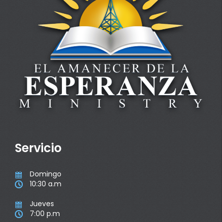
Servicio
Domingo

10:30 a.m

Jueves

7:00 p.m
