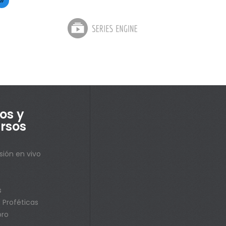
»
os y
rsos
sión en vivo
s
s
 Proféticas
bro