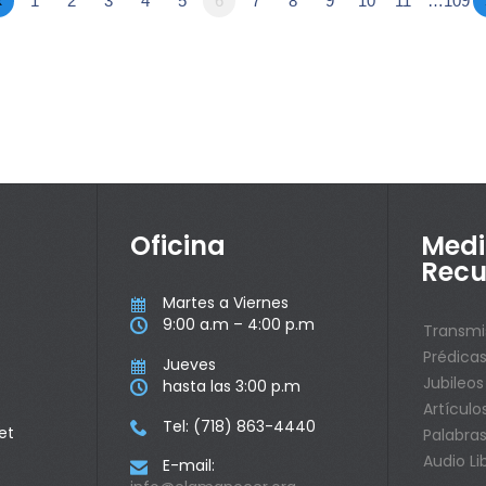
«
1
2
3
4
5
6
7
8
9
10
11
…109
Oficina
Medi
Recu
Martes a Viernes

9:00 a.m – 4:00 p.m

Transmi
Prédica
Jueves

Jubileos
hasta las 3:00 p.m

Artículo
Tel: (718) 863-4440

et
Palabras
Audio Li
E-mail:
