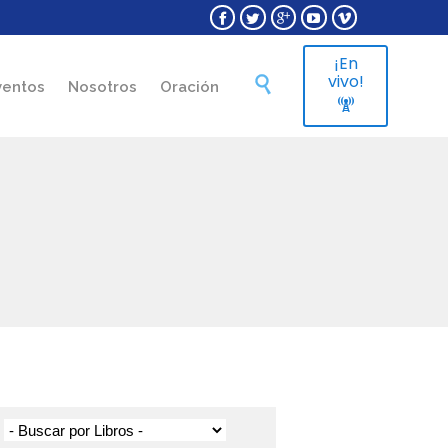





¡En
Skip
vivo!

ventos
Nosotros
Oración
to

content