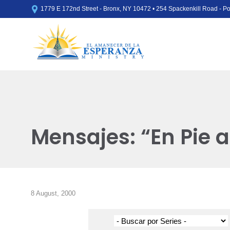

1779 E 172nd Street - Bronx, NY 10472 • 254 Spackenkill Road - 
Mensajes: “En Pie 
8 August, 2000