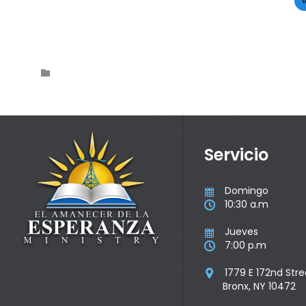
Category

Servicio
Domingo

10:30 a.m

Jueves

7:00 p.m

1779 E 172nd Stre

Bronx, NY 10472