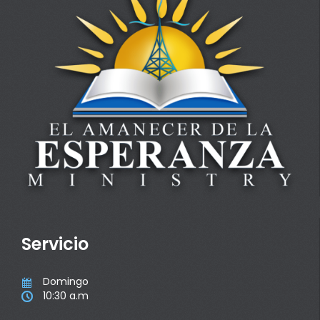
Servicio
Domingo

10:30 a.m
