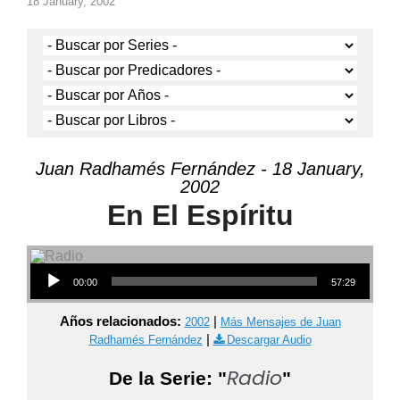
18 January, 2002
Juan Radhamés Fernández - 18 January,
2002
En El Espíritu
Audio Player
00:00
57:29
Años relacionados:
|
2002
Más Mensajes de Juan
|
Radhamés Fernández
Descargar Audio
Radio
De la Serie: "
"