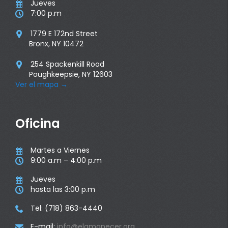
Jueves

7:00 p.m

1779 E 172nd Street

Bronx, NY 10472
254 Spackenkill Road

Poughkeepsie, NY 12603
Ver el mapa
→
Oficina
Martes a Viernes

9:00 a.m – 4:00 p.m

Jueves

hasta las 3:00 p.m

Tel: (718) 863-4440

E-mail:
info@elamanecer.org
