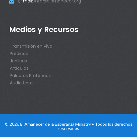
E-mail:
info@elamanecer.org

Medios y Recursos
Transmisión en vivo
Prédicas
Jubileos
Artículos
Palabras Proféticas
Audio Libro
© 2026 El Amanecer de la Esperanza Ministry • Todos los derechos
reservados