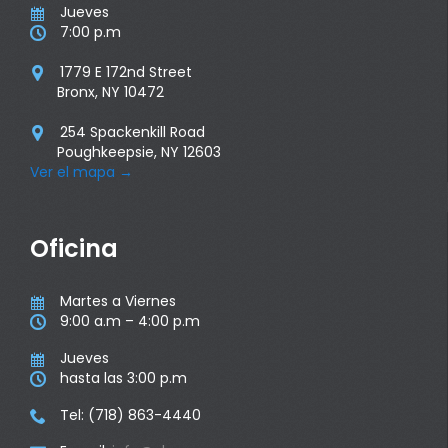
Jueves

7:00 p.m

1779 E 172nd Street

Bronx, NY 10472
254 Spackenkill Road

Poughkeepsie, NY 12603
Ver el mapa
→
Oficina
Martes a Viernes

9:00 a.m – 4:00 p.m

Jueves

hasta las 3:00 p.m

Tel: (718) 863-4440
