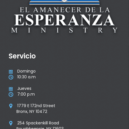
Servicio
Domingo

10:30 a.m

Jueves

7:00 p.m

1779 E 172nd Street

Bronx, NY 10472
254 Spackenkill Road

Poughkeepsie, NY 12603