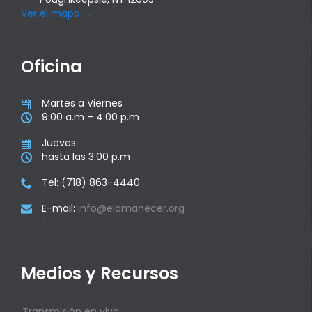
Ver el mapa
→
Oficina
Martes a Viernes

9:00 a.m – 4:00 p.m

Jueves

hasta las 3:00 p.m

Tel: (718) 863-4440

E-mail:
info@elamanecer.org

Medios y Recursos
Transmisión en vivo