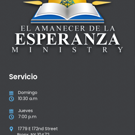
Servicio
Domingo

10:30 a.m

Jueves

7:00 p.m

1779 E 172nd Street

Bronx, NY 10472