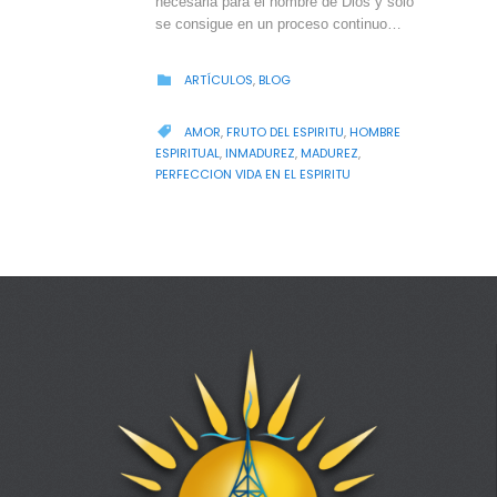
necesaria para el hombre de Dios y sólo
se consigue en un proceso continuo…
CATEGORY
ARTÍCULOS
,
BLOG

CATEGORY
AMOR
,
FRUTO DEL ESPIRITU
,
HOMBRE

ESPIRITUAL
,
INMADUREZ
,
MADUREZ
,
PERFECCION VIDA EN EL ESPIRITU