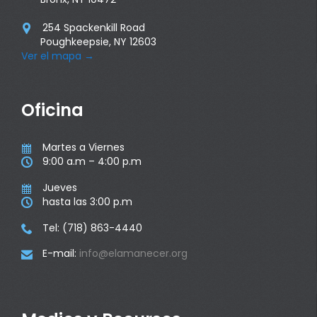
254 Spackenkill Road

Poughkeepsie, NY 12603
Ver el mapa
→
Oficina
Martes a Viernes

9:00 a.m – 4:00 p.m

Jueves

hasta las 3:00 p.m

Tel: (718) 863-4440

E-mail:
info@elamanecer.org
